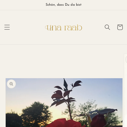
Direkt
Schön, dass Du da bist
zum
Inhalt
Warenkor
duktinformationen
ingen